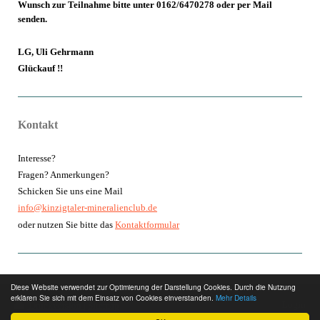
Wunsch zur Teilnahme bitte unter 0162/6470278 oder per Mail
senden.
LG, Uli Gehrmann
Glückauf !!
Kontakt
Interesse?
Fragen? Anmerkungen?
Schicken Sie uns eine Mail
info@kinzigtaler-mineralienclub.de
oder nutzen Sie bitte das
Kontaktformular
Diese Website verwendet zur Optimierung der Darstellung Cookies. Durch die Nutzung
erklären Sie sich mit dem Einsatz von Cookies einverstanden.
Mehr Details
Login
Druckversion
|
Sitemap
Webansicht