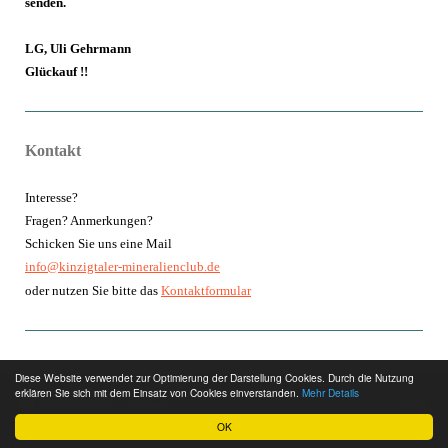
senden.
LG, Uli Gehrmann
Glückauf !!
Kontakt
Interesse?
Fragen? Anmerkungen?
Schicken Sie uns eine Mail
info@kinzigtaler-mineralienclub.de
oder nutzen Sie bitte das
Kontaktformular
Diese Website verwendet zur Optimierung der Darstellung Cookies. Durch die Nutzung
erklären Sie sich mit dem Einsatz von Cookies einverstanden.
Mehr Details
Login
Druckversion
|
Sitemap
Webansicht
OK