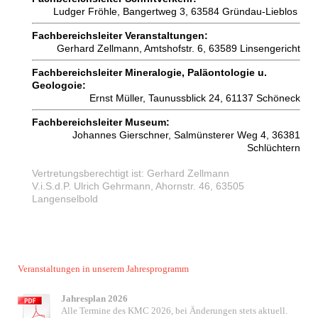
Ludger Fröhle, Bangertweg 3, 63584 Gründau-Lieblos
Fachbereichsleiter Veranstaltungen:
Gerhard Zellmann, Amtshofstr. 6, 63589 Linsengericht
Fachbereichsleiter Mineralogie, Paläontologie u.
Geologoie:
Ernst Müller, Taunussblick 24, 61137 Schöneck
Fachbereichsleiter Museum:
Johannes Gierschner, Salmünsterer Weg 4, 36381
Schlüchtern
Vertretungsberechtigt ist: Gerhard Zellmann
V.i.S.d.P. Ulrich Gehrmann, Ahornstr. 46, 63505
Langenselbold
Veranstaltungen in unserem Jahresprogramm
Jahresplan 2026
Alle Termine des KMC 2026, bei Änderungen stets aktuell.